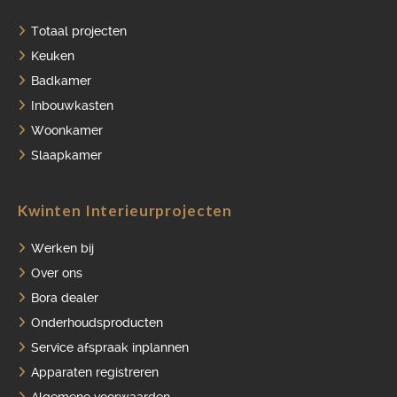
Totaal projecten
HOME
Keuken
Badkamer
PORTFOLIO
Inbouwkasten
OVER ONS
Woonkamer
Slaapkamer
VACATURES
ONDERHOUDSPRODUCTEN
Kwinten Interieurprojecten
SERVICE AFSPRAAK INPLANNEN
Werken bij
APPARATEN REGISTREREN
Over ons
Bora dealer
Onderhoudsproducten
Service afspraak inplannen
Apparaten registreren