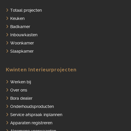
Totaal projecten
HOME
Keuken
Badkamer
PORTFOLIO
Inbouwkasten
OVER ONS
Woonkamer
Slaapkamer
VACATURES
ONDERHOUDSPRODUCTEN
Kwinten Interieurprojecten
SERVICE AFSPRAAK INPLANNEN
Werken bij
APPARATEN REGISTREREN
Over ons
Bora dealer
Onderhoudsproducten
Service afspraak inplannen
Apparaten registreren